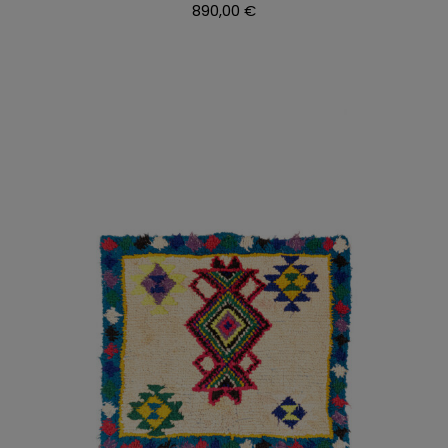
890,00
€
AÑADIR AL CARRITO
/
DETALLES