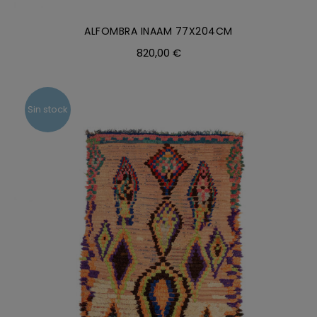
ALFOMBRA INAAM 77X204CM
820,00
€
Sin stock
DETALLES