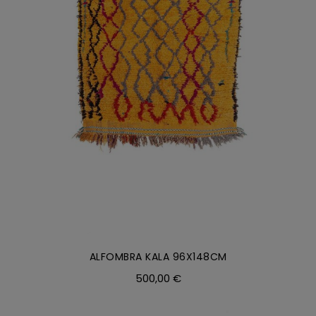
AÑADIR AL CARRITO
/
DETALLES
ALFOMBRA KALA 96X148CM
500,00
€