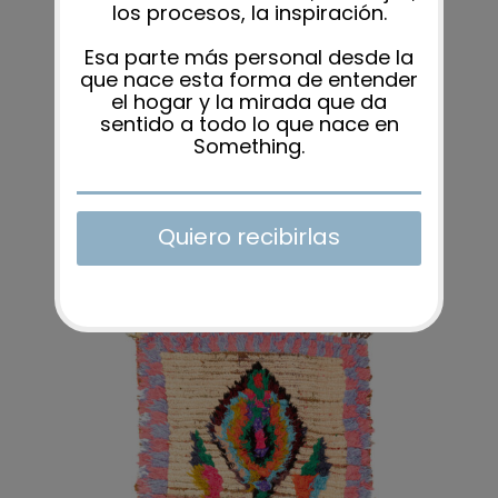
ALFOMBRA MAY 82X177CM
580,00
€