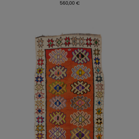
560,00
€
AÑADIR AL CARRITO
/
DETALLES