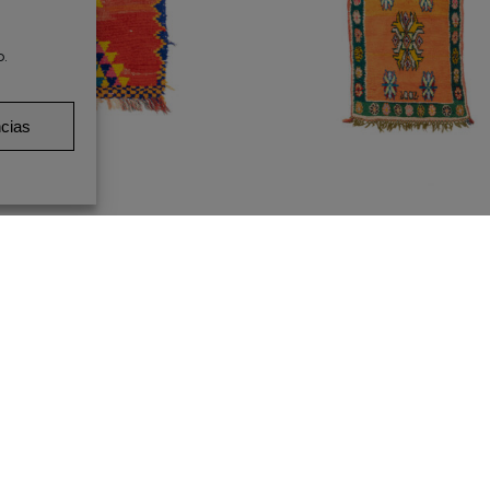
o.
ncias
FOMBRA NURA 74X110CM
ALFOMBRA YAMINA 76X2
320,00
€
640,00
€
ATENDEMOS BAJO CITA PREVIA