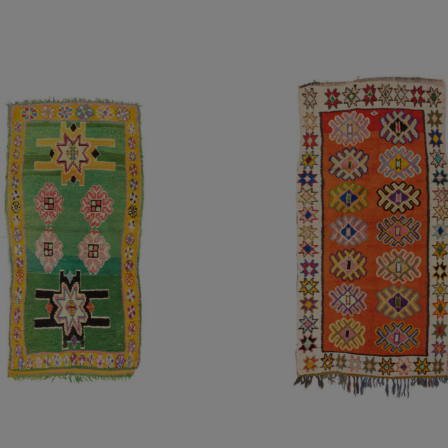
R AL CARRITO
/
DETALLES
AÑADIR AL CARRITO
/
DE