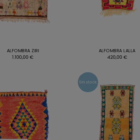
ALFOMBRA ZIRI
ALFOMBRA LALLA
1.100,00
€
420,00
€
Sin stock
R AL CARRITO
/
DETALLES
DETALLES