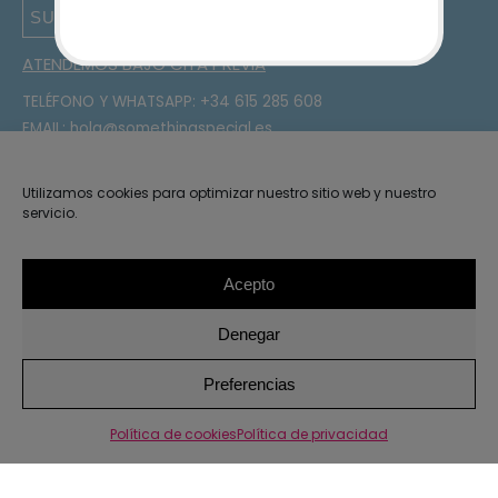
SUSCRIBIRSE
ATENDEMOS BAJO CITA PREVIA
TELÉFONO Y WHATSAPP:
+34 615 285 608
EMAIL:
hola@somethingspecial.es
DIRECCIÓN:
C/Gudari 15, 48340 Amorebieta, Bizkaia
¡Sígueme en Instagram!
Utilizamos cookies para optimizar nuestro sitio web y nuestro
servicio.
OTRO ENLACES
Mi cuenta
Acepto
Contacto
Denegar
Instrucciones de lavado
Condiciones de compra
1
Preferencias
Política de cookies
Política de privacidad
2026 · Something Special ·
Aviso legal y privacidad
Política
de privacidad