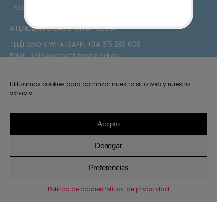
SUSCRIBIRSE
ATENDEMOS BAJO CITA PREVIA
TELÉFONO Y WHATSAPP:
+34 615 285 608
EMAIL:
hola@somethingspecial.es
DIRECCIÓN:
C/Gudari 15, 48340 Amorebieta, Bizkaia
¡Sígueme en Instagram!
Utilizamos cookies para optimizar nuestro sitio web y nuestro
servicio.
OTRO ENLACES
Mi cuenta
Acepto
Contacto
Denegar
Instrucciones de lavado
Condiciones de compra
1
Preferencias
Política de cookies
Política de privacidad
2026 · Something Special ·
Aviso legal y privacidad
Política
de privacidad