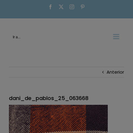
Saltar
Facebook
X
Instagram
Pinterest
al
contenido
Ir a...
Anterior
dani_de_pablos_25_063668