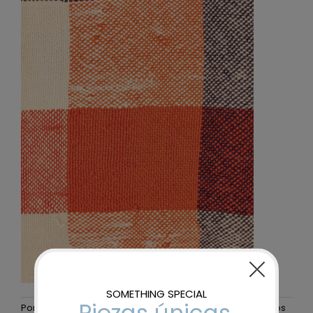
Por
maider-admin
|
19 noviembre, 2025
|
Sin comentarios