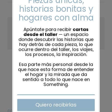
Share This Story, Choose Your
Platform!
Facebook
X
Reddit
LinkedIn
WhatsApp
Tumblr
Pinterest
Vk
Xing
Correo
electrón
CONTACTO