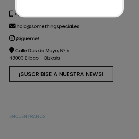
+34 615 285 608
hola@somethingspecial.es
¡Sígueme!
Calle Dos de Mayo, Nº 5
48003 Bilbao – Bizkaia
¡SUSCRIBISE A NUESTRA NEWS!
ENCUÉNTRANOS