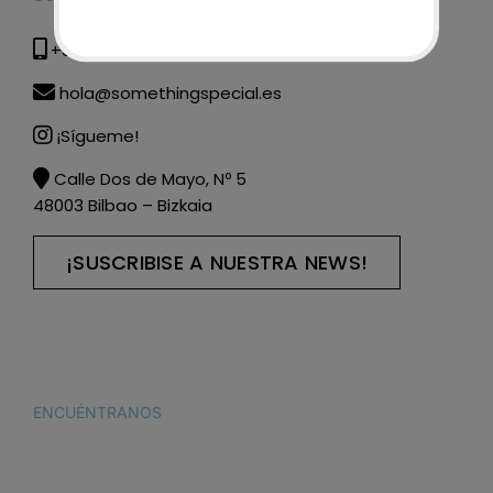
+34 615 285 608
hola@somethingspecial.es
¡Sígueme!
Calle Dos de Mayo, Nº 5
48003 Bilbao – Bizkaia
¡SUSCRIBISE A NUESTRA NEWS!
ENCUÉNTRANOS