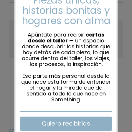
Share This Story, Choose Your
Platform!
Facebook
X
Reddit
LinkedIn
WhatsApp
Tumblr
Pinterest
Vk
Xing
Correo
electrón
CONTACTO