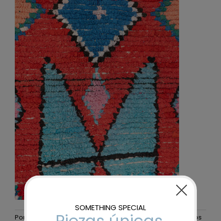
Por
maider-admin
|
19 noviembre, 2025
|
Sin comentarios