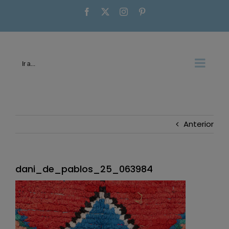
Saltar
Facebook
X
Instagram
Pinterest
al
contenido
Ir a...
Anterior
dani_de_pablos_25_063984