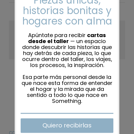
Share This Story, Choose Your
Platform!
Facebook
X
Reddit
LinkedIn
WhatsApp
Tumblr
Pinterest
Vk
Xing
Correo
electrón
CONTACTO