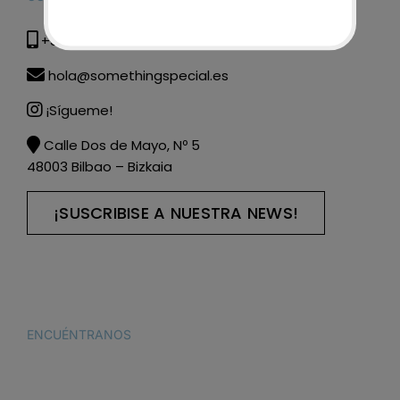
+34 615 285 608
hola@somethingspecial.es
¡Sígueme!
Calle Dos de Mayo, Nº 5
48003 Bilbao – Bizkaia
¡SUSCRIBISE A NUESTRA NEWS!
ENCUÉNTRANOS