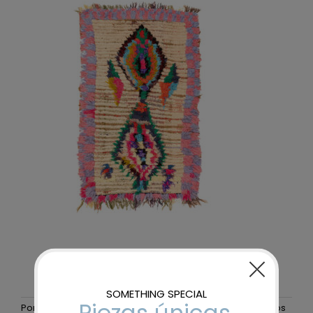
Por
maider-admin
|
19 noviembre, 2025
|
Sin comentarios