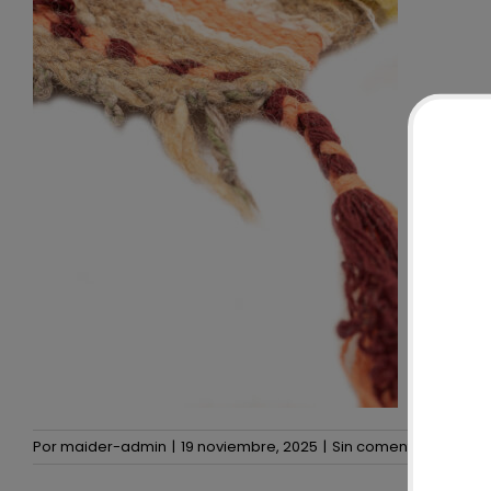
Por
maider-admin
|
19 noviembre, 2025
|
Sin comentarios