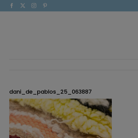
Saltar
Facebook
X
Instagram
Pinterest
al
contenido
dani_de_pablos_25_063887