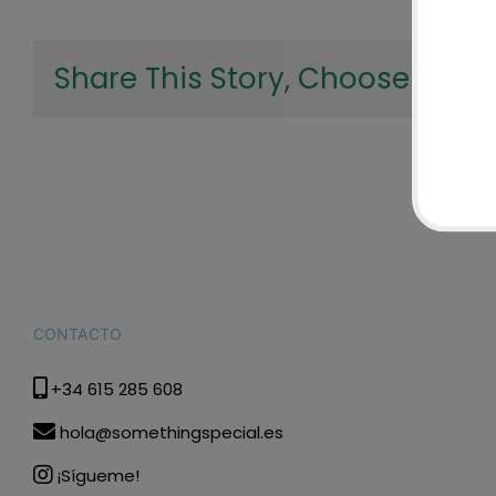
Share This Story, Choose Your 
CONTACTO
+34 615 285 608
hola@somethingspecial.es
¡Sígueme!