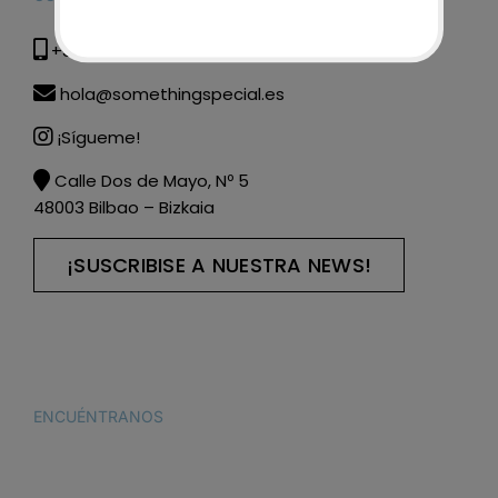
+34 615 285 608
hola@somethingspecial.es
¡Sígueme!
Calle Dos de Mayo, Nº 5
48003 Bilbao – Bizkaia
¡SUSCRIBISE A NUESTRA NEWS!
ENCUÉNTRANOS