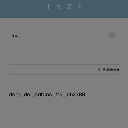
Saltar
Facebook
X
Instagram
Pinterest
al
contenido
Ir a...
Anterior
dani_de_pablos_25_063788