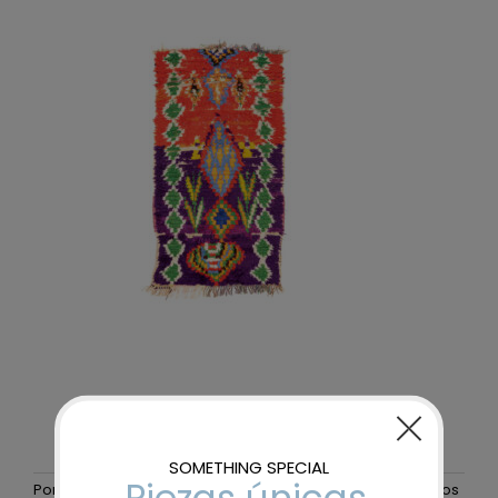
Por
maider-admin
|
25 noviembre, 2025
|
Sin comentarios