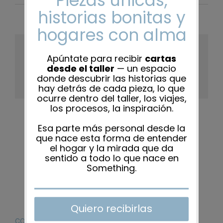
Share This Story, Choose Your
Platform!
Facebook
X
Reddit
LinkedIn
WhatsApp
Tumblr
Pinterest
Vk
Xing
Correo
electrón
CONTACTO