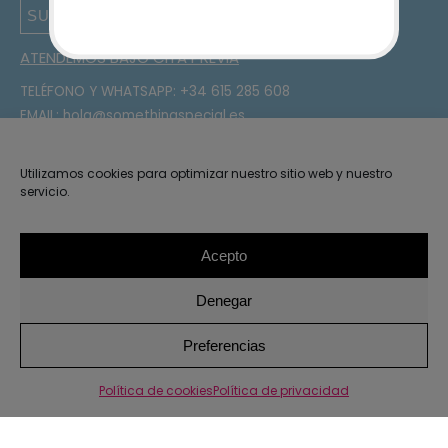
SUSCRIBIRSE
ATENDEMOS BAJO CITA PREVIA
TELÉFONO Y WHATSAPP:
+34 615 285 608
EMAIL:
hola@somethingspecial.es
DIRECCIÓN:
C/Gudari 15, 48340 Amorebieta, Bizkaia
¡Sígueme en Instagram!
Utilizamos cookies para optimizar nuestro sitio web y nuestro
servicio.
OTRO ENLACES
Mi cuenta
Acepto
Contacto
Denegar
Instrucciones de lavado
Condiciones de compra
1
Preferencias
Política de cookies
Política de privacidad
2026 · Something Special ·
Aviso legal y privacidad
Política
de privacidad