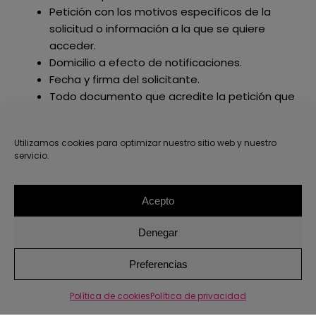
Petición con los motivos específicos de la
solicitud o información a la que se quiere
acceder.
Domicilio a efecto de notificaciones.
Fecha y firma del solicitante.
Todo documento que acredite la petición que
formula.
Esta solicitud y todo otro documento adjunto
Utilizamos cookies para optimizar nuestro sitio web y nuestro
servicio.
podrá enviarse a la siguiente dirección y/o correo
electrónico:
Acepto
Dirección postal:
C/Luis Briñas 41 2C 48013 –
Bilbao (Bizkaia)
Denegar
Correo electrónico:
hola@somethingspecial.es
1
Preferencias
Enlaces a sitios web de terceros
Política de cookies
Política de privacidad
El Sitio Web puede incluir hipervínculos o enlaces