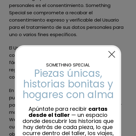
personales es el consentimiento.
Something
Special
se compromete a recabar el
consentimiento expreso y verificable del Usuario
para el tratamiento de sus datos personales para
uno o varios fines específicos.
El Usuario tendrá derecho a retirar su
consentimiento en cualquier momento. Será tan
fácil retirar el consentimiento como darlo. Como
regla general, la retirada del consentimiento no
condicionará el uso del Sitio Web.
En las ocasiones en las que el Usuario deba o
pueda facilitar sus datos a través de formularios
para realizar consultas, solicitar información o por
motivos relacionados con el contenido del Sitio
Web, se le informará en caso de que la
cumplimentación de alguno de ellos sea
obligatoria debido a que los mismos sean