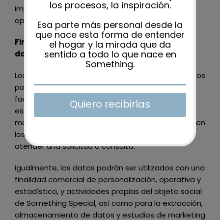
imprescindibles para el correcto desarrollo de la
operación realizada.
Fines del tratamiento a que se destinan los
datos personales
Los datos personales son recabados y gestionados
por
Something Special
con la finalidad de poder
facilitar, agilizar y cumplir los compromisos
establecidos entre el Sitio Web y el Usuario o el
mantenimiento de la relación que se establezca en
los formularios que este último rellene o para
atender una solicitud o consulta.
Igualmente, los datos podrán ser utilizados con una
finalidad comercial de personalización, operativa y
estadística, y actividades propias del objeto social
de
Something Special
, así como para la extracción,
almacenamiento de datos y estudios de marketing