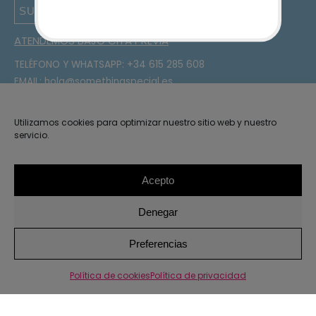
SUSCRIBIRSE
ATENDEMOS BAJO CITA PREVIA
TELÉFONO Y WHATSAPP:
+34 615 285 608
EMAIL:
hola@somethingspecial.es
DIRECCIÓN:
C/Gudari 15, 48340 Amorebieta, Bizkaia
¡Sígueme en Instagram!
Utilizamos cookies para optimizar nuestro sitio web y nuestro
servicio.
OTRO ENLACES
Mi cuenta
Acepto
Contacto
Denegar
Instrucciones de lavado
Condiciones de compra
1
Preferencias
Política de cookies
Política de privacidad
2026 · Something Special ·
Aviso legal y privacidad
Política
de privacidad