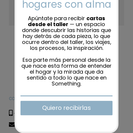
Platform!
Facebook
X
Reddit
LinkedIn
WhatsApp
Tumblr
Pinterest
Vk
Xing
Correo
electrón
CONTACTO
+34 615 285 608
hola@somethingspecial.es