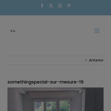
Saltar
Facebook
X
Instagram
Pinterest
al
contenido
Ir a...
Anterior
somethingspecial-sur-mesure-19