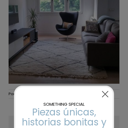
Por
Gurenet Teknologia
|
24 julio, 2017
|
Sin comentarios
Share This Story, Choose Your