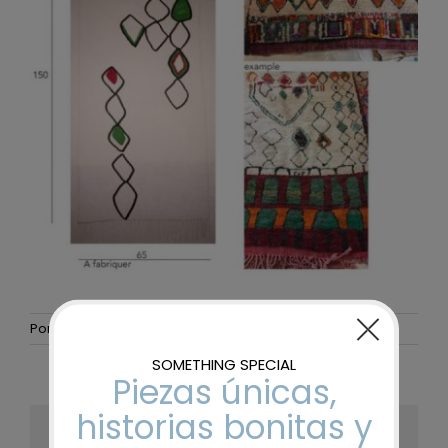
Por
Gurenet Teknologia
|
24 julio, 2017
|
Sin comentarios
Share This Story, Choose Your