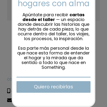
Platform!
Facebook
X
Reddit
LinkedIn
WhatsApp
Tumblr
Pinterest
Vk
Xing
Correo
electrón
CONTACTO
+34 615 285 608
hola@somethingspecial.es