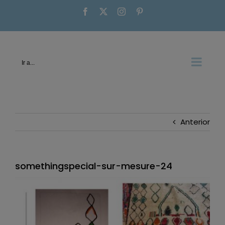
Saltar
Facebook
X
Instagram
Pinterest
al
contenido
Ir a...
Anterior
somethingspecial-sur-mesure-24