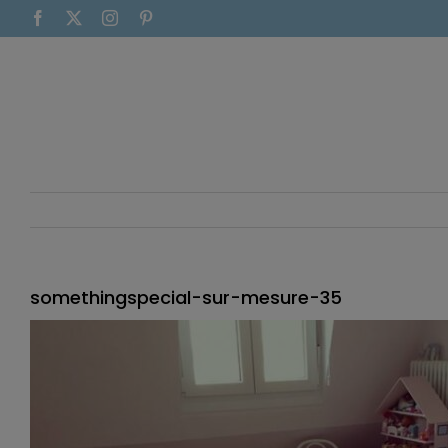
Saltar
Facebook
X
Instagram
Pinterest
al
contenido
somethingspecial-sur-mesure-35