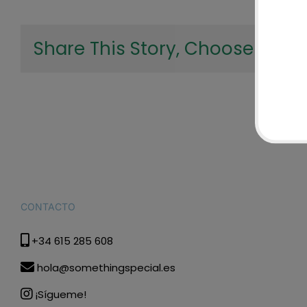
Share This Story, Choose Your 
CONTACTO
+34 615 285 608
hola@somethingspecial.es
¡Sígueme!