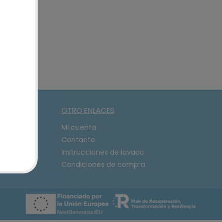
OTRO ENLACES
08
Mi cuenta
Contacto
Instrucciones de lavado
Condiciones de compra