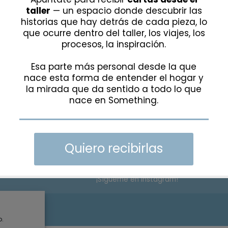
ATENDEMOS BAJO CITA PREVIA
TELÉFONO Y WHATSAPP:
+34 615 285 6
EMAIL:
hola@somethingspecial.es
DIRECCIÓN:
C/Gudari 15, 48340
Amorebieta, Bizkaia
¡Sígueme en Instagram!
rivacidad
o.