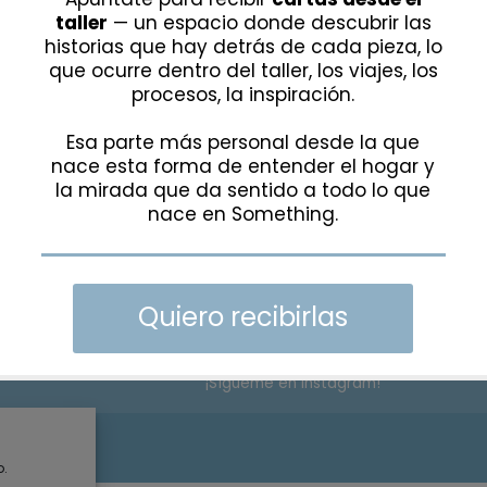
ATENDEMOS BAJO CITA PREVIA
TELÉFONO Y WHATSAPP:
+34 615 285 6
EMAIL:
hola@somethingspecial.es
DIRECCIÓN:
C/Gudari 15, 48340
Amorebieta, Bizkaia
¡Sígueme en Instagram!
rivacidad
o.