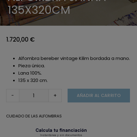
135X320CM
1.720,00
€
Alfombra bereber vintage Kilim bordada a mano.
Pieza única.
Lana 100%.
135 x 320 cm.
AÑADIR AL CARRITO
Alfombra
JANNA
135x320cm
CUIDADO DE LAS ALFOMBRAS
cantidad