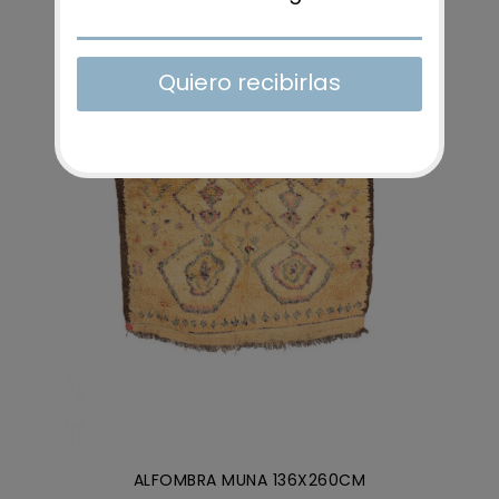
AÑADIR AL CARRITO
/
DETALLES
ALFOMBRA MUNA 136X260CM