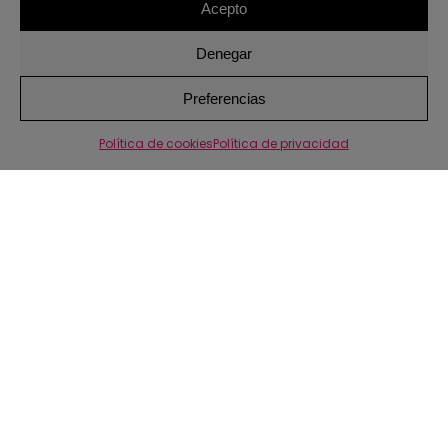
ALFOMBRA JANNA 135X320CM
Acepto
1.720,00
€
Denegar
1
Preferencias
Política de cookies
Política de privacidad
SUSCRÍBETE A LA NEWSLETTER
SUSCRIBIRSE
ATENDEMOS BAJO CITA PREVIA
TELÉFONO Y WHATSAPP:
+34 615 285 608
EMAIL:
hola@somethingspecial.es