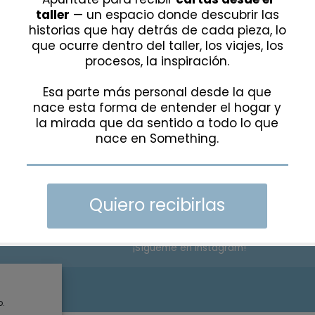
ATENDEMOS BAJO CITA PREVIA
TELÉFONO Y WHATSAPP:
+34 615 285 6
EMAIL:
hola@somethingspecial.es
DIRECCIÓN:
C/Gudari 15, 48340
Amorebieta, Bizkaia
¡Sígueme en Instagram!
rivacidad
o.