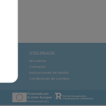
OTRO ENLACES
08
Mi cuenta
Contacto
Instrucciones de lavado
Condiciones de compra