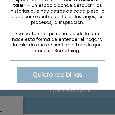
ATENDEMOS BAJO CITA PREVIA
TELÉFONO Y WHATSAPP:
+34 615 285 6
EMAIL:
hola@somethingspecial.es
DIRECCIÓN:
C/Gudari 15, 48340
Amorebieta, Bizkaia
¡Sígueme en Instagram!
rivacidad
o.